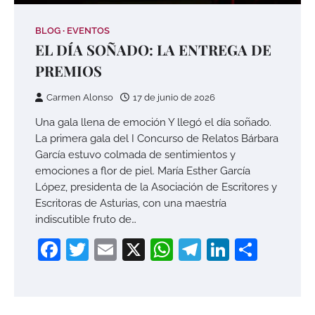
BLOG
EVENTOS
EL DÍA SOÑADO: LA ENTREGA DE
PREMIOS
Carmen Alonso
17 de junio de 2026
Una gala llena de emoción Y llegó el día soñado.
La primera gala del I Concurso de Relatos Bárbara
García estuvo colmada de sentimientos y
emociones a flor de piel. María Esther García
López, presidenta de la Asociación de Escritores y
Escritoras de Asturias, con una maestría
indiscutible fruto de…
Facebook
Twitter
Email
X
WhatsApp
Telegram
LinkedI
Compa