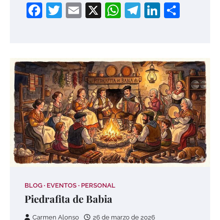
Facebook
Twitter
Email
X
WhatsApp
Telegram
LinkedI
Compa
BLOG
EVENTOS
PERSONAL
Piedrafita de Babia
Carmen Alonso
26 de marzo de 2026