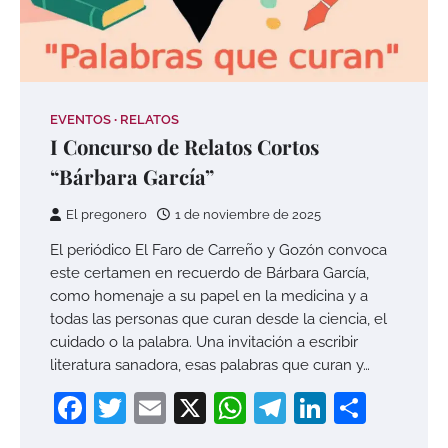
EVENTOS
RELATOS
I Concurso de Relatos Cortos
“Bárbara García”
El pregonero
1 de noviembre de 2025
El periódico El Faro de Carreño y Gozón convoca
este certamen en recuerdo de Bárbara García,
como homenaje a su papel en la medicina y a
todas las personas que curan desde la ciencia, el
cuidado o la palabra. Una invitación a escribir
literatura sanadora, esas palabras que curan y…
Facebook
Twitter
Email
X
WhatsApp
Telegram
LinkedI
Compa