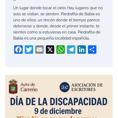
Un lugar donde tocar el cielo Hay lugares que no
solo se visitan, se sienten. Piedrafita de Babia es
uno de ellos: un rincón donde el tiempo parece
detenerse y donde, desde el primer instante, te
sientes como si estuvieras en casa. Piedrafita de
Babia es una pequeña localidad española…
Facebook
Twitter
Email
X
WhatsApp
Telegram
LinkedI
Compa