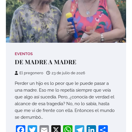
EVENTOS
DE MADRE A MADRE
El pregonero
23 de julio de 2026
Perder un hijo es lo peor que le puede pasar a
una madre. Eso me lo repetía siempre que veía
que algo así sucedía. Pero, ¿conocía de verdad el
alcance de esa tragedia? No, no lo sabía, hasta
que me vi de frente con ella. Entonces el mundo
se derrumbó…
Facebook
Twitter
Email
X
WhatsApp
Telegram
LinkedI
Compa