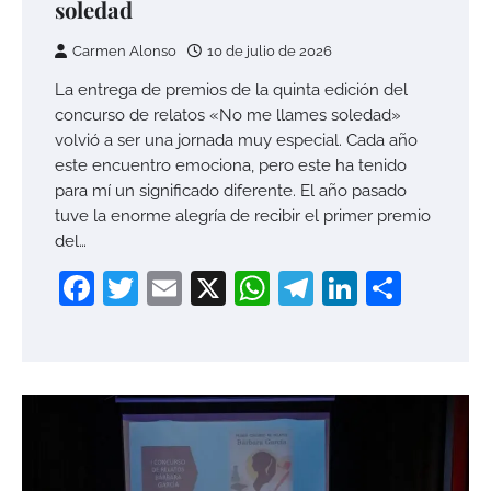
soledad
Carmen Alonso
10 de julio de 2026
La entrega de premios de la quinta edición del
concurso de relatos «No me llames soledad»
volvió a ser una jornada muy especial. Cada año
este encuentro emociona, pero este ha tenido
para mí un significado diferente. El año pasado
tuve la enorme alegría de recibir el primer premio
del…
Facebook
Twitter
Email
X
WhatsApp
Telegram
LinkedI
Compa