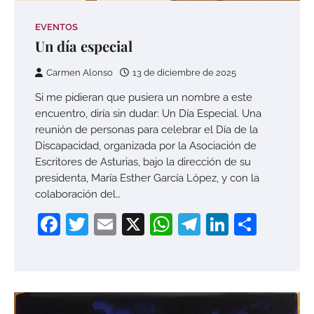
EVENTOS
Un día especial
Carmen Alonso
13 de diciembre de 2025
Si me pidieran que pusiera un nombre a este
encuentro, diría sin dudar: Un Día Especial. Una
reunión de personas para celebrar el Día de la
Discapacidad, organizada por la Asociación de
Escritores de Asturias, bajo la dirección de su
presidenta, María Esther García López, y con la
colaboración del…
Facebook
Twitter
Email
X
WhatsApp
Telegram
LinkedI
Compa