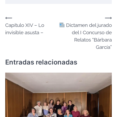
Navegación
⟵
⟶
Capítulo XIV – Lo
Dictamen del jurado
de
invisible asusta –
del I Concurso de
entradas
Relatos “Bárbara
García”
Entradas relacionadas