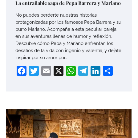
La entrañable saga de Pepa Barrera y Mariano
No puedes perderte nuestras historias
protagonizadas por los famosos Pepa Barrera y su
burro Mariano. Acompaña a esta peculiar pareja
en sus aventuras llenas de humor y reflexión.
Descubre cómo Pepa y Mariano enfrentan los
desafíos de la vida con ingenio y valentía, y déjate
inspirar por su amor por…
Facebook
Twitter
Email
X
WhatsApp
Telegram
LinkedI
Compa