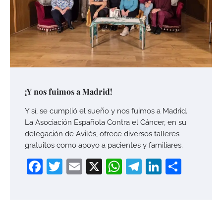
¡Y nos fuimos a Madrid!
Y sí, se cumplió el sueño y nos fuimos a Madrid.
La Asociación Española Contra el Cáncer, en su
delegación de Avilés, ofrece diversos talleres
gratuitos como apoyo a pacientes y familiares.
Facebook
Twitter
Email
X
WhatsApp
Telegram
LinkedI
Compa