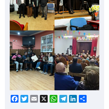
Facebook
Twitter
Email
X
WhatsApp
Telegram
LinkedIn
Compa