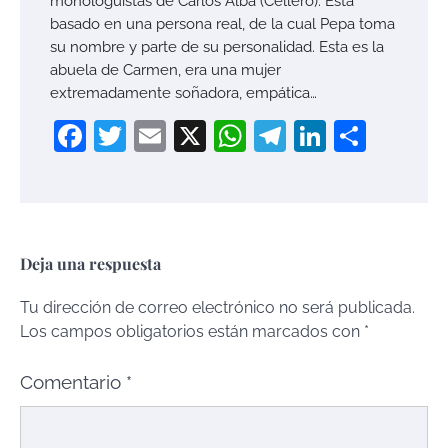
monologuistas de Carlos Alba (Cellero). Está
basado en una persona real, de la cual Pepa toma
su nombre y parte de su personalidad. Esta es la
abuela de Carmen, era una mujer
extremadamente soñadora, empática…
Facebook
Twitter
Email
X
WhatsApp
Telegram
LinkedI
Compa
Deja una respuesta
Tu dirección de correo electrónico no será publicada.
Los campos obligatorios están marcados con
*
Comentario
*