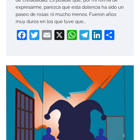
expresarme, parezca que esta dolencia ha sido un
paseo de rosas; ni mucho menos. Fueron años
muy duros en los que tuve que…
Facebook
Twitter
Email
X
WhatsApp
Telegram
LinkedI
Compa