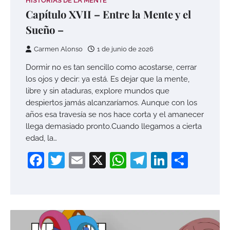
HISTORIAS DE LA MENTE
Capítulo XVII – Entre la Mente y el
Sueño –
Carmen Alonso
1 de junio de 2026
Dormir no es tan sencillo como acostarse, cerrar
los ojos y decir: ya está. Es dejar que la mente,
libre y sin ataduras, explore mundos que
despiertos jamás alcanzaríamos. Aunque con los
años esa travesía se nos hace corta y el amanecer
llega demasiado pronto.Cuando llegamos a cierta
edad, la…
Facebook
Twitter
Email
X
WhatsApp
Telegram
LinkedI
Compa