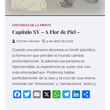
HISTORIAS DE LA MENTE
Capítulo XV – A Flor de Piel –
Carmen Alonso
9 de abril de 2026
Cuando una persona atraviesa un brote psicótico,
la forma en que percibe el mundo cambia
profundamente. Si además esa persona es
hipersensible, la experiencia se suele vivir con
más intensidad aún. Podemos hablar
perfectamente de la cara y la cruz de una misma
moneda: las “emociones” y “sensaciones” antes y…
Facebook
Twitter
Email
X
WhatsApp
Telegram
LinkedI
Compa