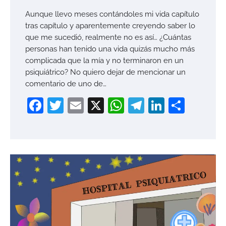
Aunque llevo meses contándoles mi vida capítulo
tras capítulo y aparentemente creyendo saber lo
que me sucedió, realmente no es así… ¿Cuántas
personas han tenido una vida quizás mucho más
complicada que la mía y no terminaron en un
psiquiátrico? No quiero dejar de mencionar un
comentario de uno de…
Facebook
Twitter
Email
X
WhatsApp
Telegram
LinkedI
Compa