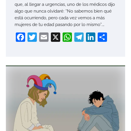
que, al llegar a urgencias, uno de los médicos dijo
algo que nunca olvidaré: “No sabemos bien qué
está ocurriendo, pero cada vez vemos a más
mujeres de tu edad pasando por lo mismo”.…
Facebook
Twitter
Email
X
WhatsApp
Telegram
LinkedI
Compa