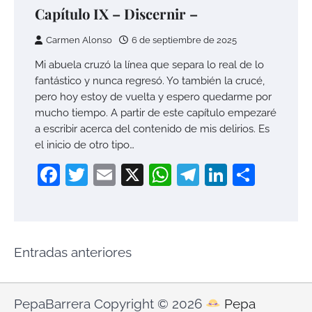
Capítulo IX – Discernir –
Carmen Alonso
6 de septiembre de 2025
Mi abuela cruzó la línea que separa lo real de lo
fantástico y nunca regresó. Yo también la crucé,
pero hoy estoy de vuelta y espero quedarme por
mucho tiempo. A partir de este capítulo empezaré
a escribir acerca del contenido de mis delirios. Es
el inicio de otro tipo…
Facebook
Twitter
Email
X
WhatsApp
Telegram
LinkedI
Compa
Navegación
Entradas anteriores
de
entradas
PepaBarrera Copyright © 2026
Pepa