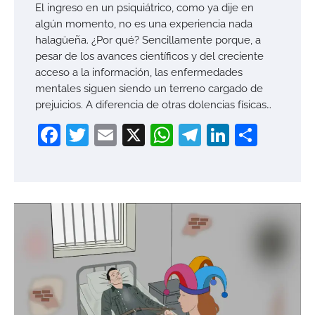
El ingreso en un psiquiátrico, como ya dije en
algún momento, no es una experiencia nada
halagüeña. ¿Por qué? Sencillamente porque, a
pesar de los avances científicos y del creciente
acceso a la información, las enfermedades
mentales siguen siendo un terreno cargado de
prejuicios. A diferencia de otras dolencias físicas…
Facebook
Twitter
Email
X
WhatsApp
Telegram
LinkedI
Compa