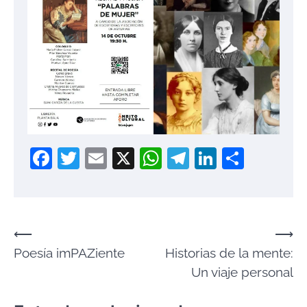
Facebook
Twitter
Email
X
WhatsApp
Telegram
LinkedIn
Compa
Navegación
⟵
⟶
Poesía imPAZiente
Historias de la mente:
de
Un viaje personal
entradas