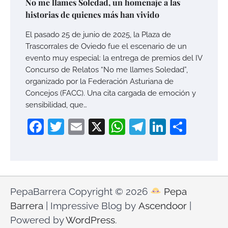
No me llames Soledad, un homenaje a las
historias de quienes más han vivido
El pasado 25 de junio de 2025, la Plaza de
Trascorrales de Oviedo fue el escenario de un
evento muy especial: la entrega de premios del IV
Concurso de Relatos “No me llames Soledad”,
organizado por la Federación Asturiana de
Concejos (FACC). Una cita cargada de emoción y
sensibilidad, que…
Facebook
Twitter
Email
X
WhatsApp
Telegram
LinkedI
Compa
PepaBarrera Copyright © 2026
Pepa
Barrera
| Impressive Blog by
Ascendoor
|
Powered by
WordPress
.