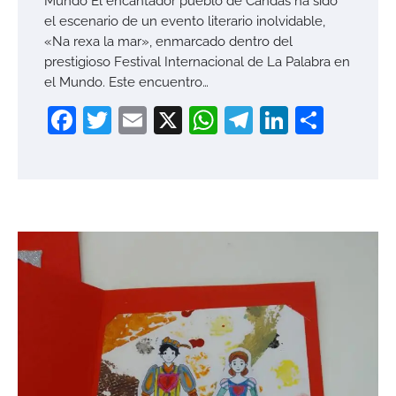
Mundo El encantador pueblo de Candás ha sido
el escenario de un evento literario inolvidable,
«Na rexa la mar», enmarcado dentro del
prestigioso Festival Internacional de La Palabra en
el Mundo. Este encuentro…
Facebook
Twitter
Email
X
WhatsApp
Telegram
LinkedI
Compa