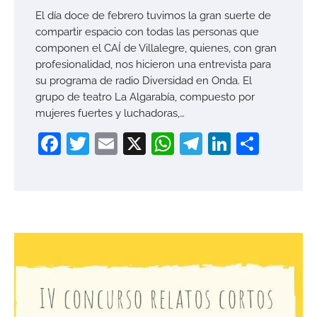
El día doce de febrero tuvimos la gran suerte de
compartir espacio con todas las personas que
componen el CAÍ de Villalegre, quienes, con gran
profesionalidad, nos hicieron una entrevista para
su programa de radio Diversidad en Onda. El
grupo de teatro La Algarabía, compuesto por
mujeres fuertes y luchadoras,…
Facebook
Twitter
Email
X
WhatsApp
Telegram
LinkedI
Compa