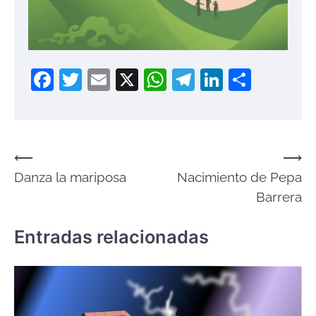
Facebook
Twitter
Email
X
WhatsApp
Telegram
LinkedIn
Compa
Navegación
⟵
⟶
Danza la mariposa
Nacimiento de Pepa
de
Barrera
entradas
Entradas relacionadas