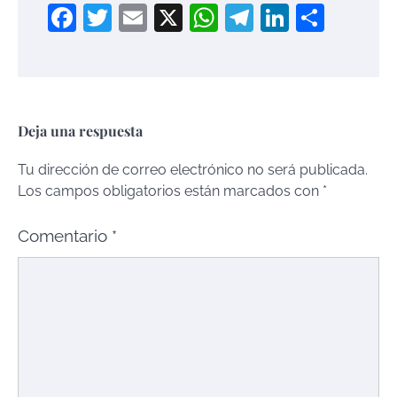
Facebook
Twitter
Email
X
WhatsApp
Telegram
LinkedI
Compa
Deja una respuesta
Tu dirección de correo electrónico no será publicada.
Los campos obligatorios están marcados con
*
Comentario
*