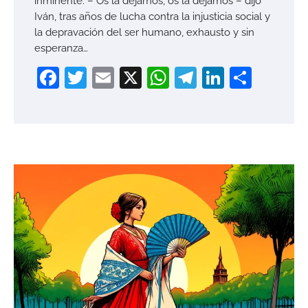
inminente. – Os la dejamos, os la dejamos – dijo
Iván, tras años de lucha contra la injusticia social y
la depravación del ser humano, exhausto y sin
esperanza…
Facebook
Twitter
Email
X
WhatsApp
Telegram
LinkedI
Compa