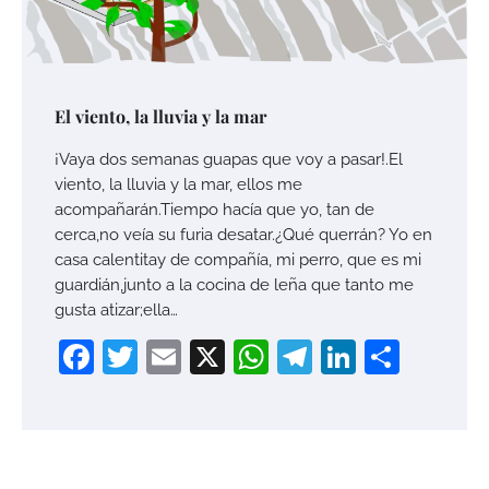
El viento, la lluvia y la mar
¡Vaya dos semanas guapas que voy a pasar!.El
viento, la lluvia y la mar, ellos me
acompañarán.Tiempo hacía que yo, tan de
cerca,no veía su furia desatar.¿Qué querrán? Yo en
casa calentitay de compañía, mi perro, que es mi
guardián,junto a la cocina de leña que tanto me
gusta atizar;ella…
Facebook
Twitter
Email
X
WhatsApp
Telegram
LinkedI
Compa