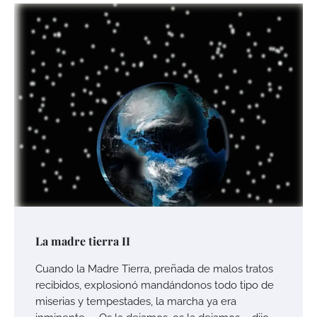
La madre tierra II
Cuando la Madre Tierra, preñada de malos tratos
recibidos, explosionó mandándonos todo tipo de
miserias y tempestades, la marcha ya era