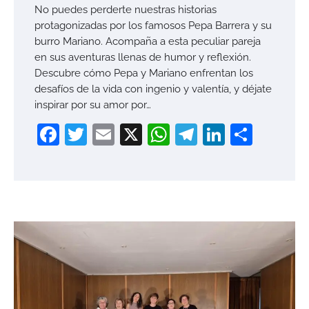
No puedes perderte nuestras historias
protagonizadas por los famosos Pepa Barrera y su
burro Mariano. Acompaña a esta peculiar pareja
en sus aventuras llenas de humor y reflexión.
Descubre cómo Pepa y Mariano enfrentan los
desafíos de la vida con ingenio y valentía, y déjate
inspirar por su amor por…
Facebook
Twitter
Email
X
WhatsApp
Telegram
LinkedI
Compa