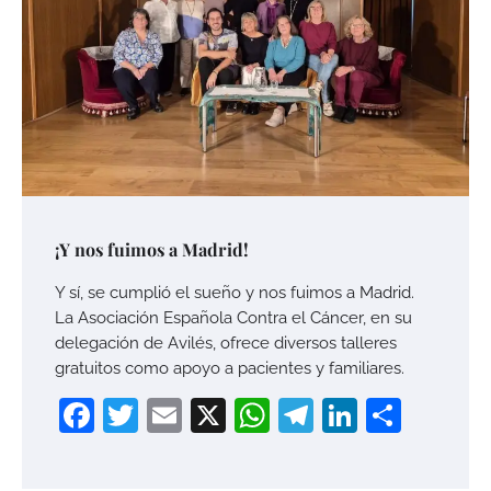
¡Y nos fuimos a Madrid!
Y sí, se cumplió el sueño y nos fuimos a Madrid.
La Asociación Española Contra el Cáncer, en su
delegación de Avilés, ofrece diversos talleres
gratuitos como apoyo a pacientes y familiares.
Facebook
Twitter
Email
X
WhatsApp
Telegram
LinkedI
Compa