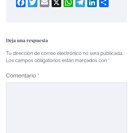
Facebook
Twitter
Email
X
WhatsApp
Telegram
LinkedI
Compa
Deja una respuesta
Tu dirección de correo electrónico no será publicada.
Los campos obligatorios están marcados con
*
Comentario
*