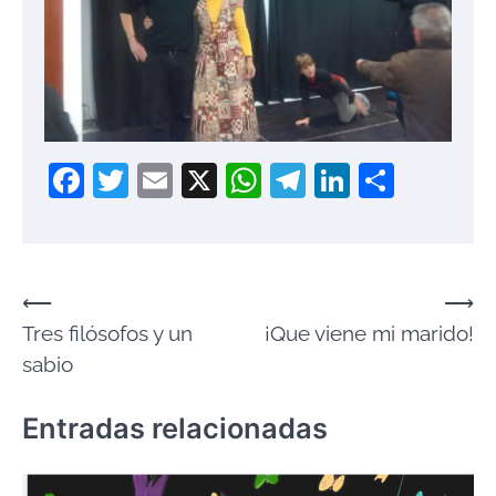
Facebook
Twitter
Email
X
WhatsApp
Telegram
LinkedIn
Compa
Navegación
⟵
⟶
Tres filósofos y un
¡Que viene mi marido!
de
sabio
entradas
Entradas relacionadas