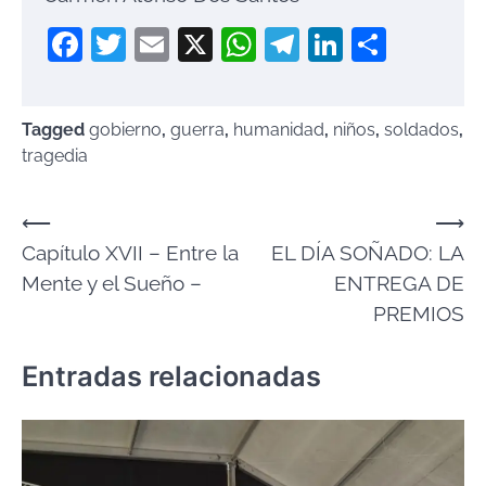
Facebook
Twitter
Email
X
WhatsApp
Telegram
LinkedIn
Compa
Tagged
gobierno
,
guerra
,
humanidad
,
niños
,
soldados
,
tragedia
Navegación
⟵
⟶
Capítulo XVII – Entre la
EL DÍA SOÑADO: LA
de
Mente y el Sueño –
ENTREGA DE
entradas
PREMIOS
Entradas relacionadas