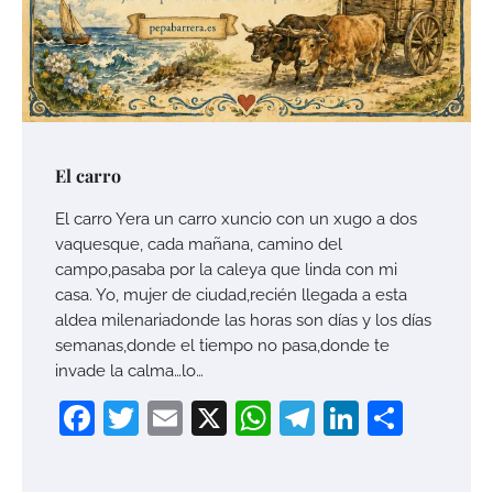
El carro
El carro Yera un carro xuncio con un xugo a dos
vaquesque, cada mañana, camino del
campo,pasaba por la caleya que linda con mi
casa. Yo, mujer de ciudad,recién llegada a esta
aldea milenariadonde las horas son días y los días
semanas,donde el tiempo no pasa,donde te
invade la calma…lo…
Facebook
Twitter
Email
X
WhatsApp
Telegram
LinkedI
Compa