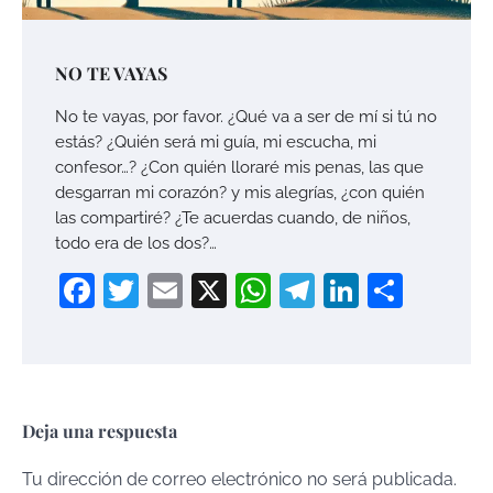
NO TE VAYAS
No te vayas, por favor. ¿Qué va a ser de mí si tú no
estás? ¿Quién será mi guía, mi escucha, mi
confesor…? ¿Con quién lloraré mis penas, las que
desgarran mi corazón? y mis alegrías, ¿con quién
las compartiré? ¿Te acuerdas cuando, de niños,
todo era de los dos?…
Facebook
Twitter
Email
X
WhatsApp
Telegram
LinkedI
Compa
Deja una respuesta
Tu dirección de correo electrónico no será publicada.