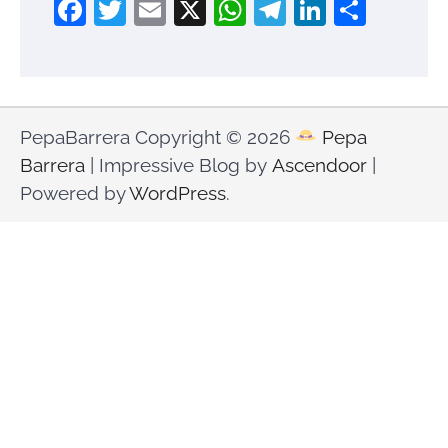
Facebook
Twitter
Email
X
WhatsApp
Telegram
LinkedI
Compa
PepaBarrera Copyright © 2026
Pepa
Barrera
| Impressive Blog by
Ascendoor
|
Powered by
WordPress
.