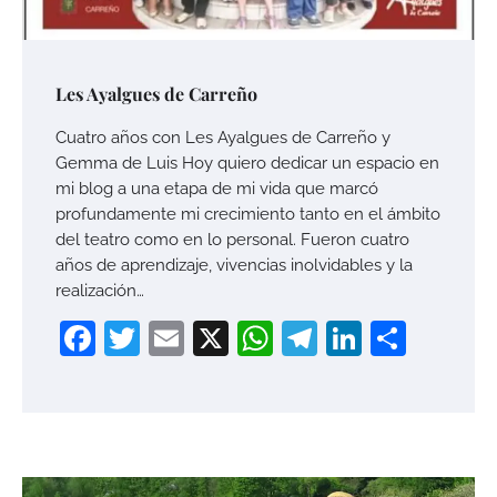
Les Ayalgues de Carreño
Cuatro años con Les Ayalgues de Carreño y
Gemma de Luis Hoy quiero dedicar un espacio en
mi blog a una etapa de mi vida que marcó
profundamente mi crecimiento tanto en el ámbito
del teatro como en lo personal. Fueron cuatro
años de aprendizaje, vivencias inolvidables y la
realización…
Facebook
Twitter
Email
X
WhatsApp
Telegram
LinkedI
Compa