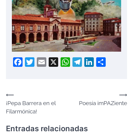
Facebook
Twitter
Email
X
WhatsApp
Telegram
LinkedIn
Compa
Navegación
⟵
⟶
¡Pepa Barrera en el
Poesía imPAZiente
de
Filarmónica!
entradas
Entradas relacionadas