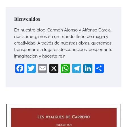
Bienvenidos
En nuestro blog, Carmen Alonso y Alfonso García,
nos sumergimos en un mundo lleno de magia y
creatividad. A través de nuestras obras, queremos
transportarte a lugares desconocidos, despertar tu
imaginación y hacerte reír.
Facebook
Twitter
Email
X
WhatsApp
Telegram
LinkedI
Compa