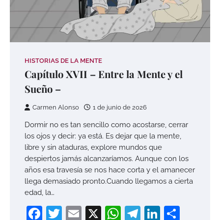
HISTORIAS DE LA MENTE
Capítulo XVII – Entre la Mente y el
Sueño –
Carmen Alonso
1 de junio de 2026
Dormir no es tan sencillo como acostarse, cerrar
los ojos y decir: ya está. Es dejar que la mente,
libre y sin ataduras, explore mundos que
despiertos jamás alcanzaríamos. Aunque con los
años esa travesía se nos hace corta y el amanecer
llega demasiado pronto.Cuando llegamos a cierta
edad, la…
Facebook
Twitter
Email
X
WhatsApp
Telegram
LinkedI
Compa