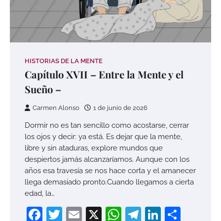
HISTORIAS DE LA MENTE
Capítulo XVII – Entre la Mente y el
Sueño –
Carmen Alonso
1 de junio de 2026
Dormir no es tan sencillo como acostarse, cerrar
los ojos y decir: ya está. Es dejar que la mente,
libre y sin ataduras, explore mundos que
despiertos jamás alcanzaríamos. Aunque con los
años esa travesía se nos hace corta y el amanecer
llega demasiado pronto.Cuando llegamos a cierta
edad, la…
Facebook
Twitter
Email
X
WhatsApp
Telegram
LinkedI
Compa